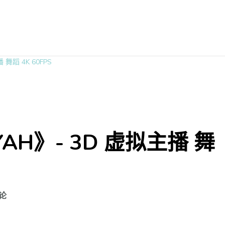
舞蹈 4K 60FPS
YAH》- 3D 虚拟主播 舞
论