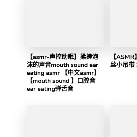
【asmr-声控助眠】揉搓泡
【ASM
沫的声音mouth sound ear
丝小吊带 
eating asmr 【中文asmr】
【mouth sound 】口腔音
ear eating弹舌音