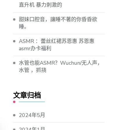
直升机 暴力刺激的
甜妹口腔音，讓睡不著的你昏昏欲
睡。
ASMR ：蕾丝红裙苏恩惠 苏恩惠
asmr办卡福利
水管也能ASMR？Wuchun/无人声，
水管 ，抓挠
文章归档
2024年5月
2024年1月