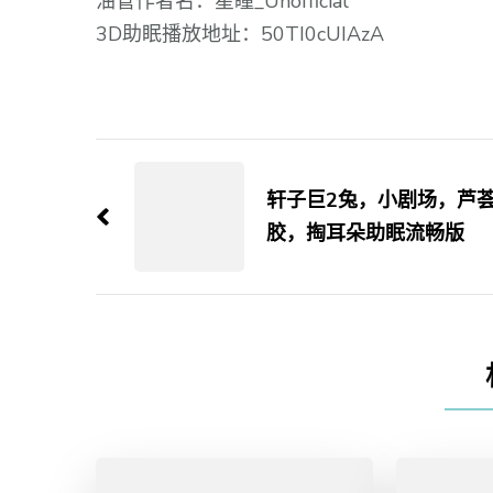
油管作者名：星瞳_Unofficial
《BOO
3D助眠播放地址：50TI0cUIAzA
3D
虚
拟
主
博
播
文
轩子巨2兔，小剧场，芦
舞
胶，掏耳朵助眠流畅版
蹈
导
4K
航
60FPS