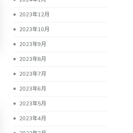
2023年12月
2023年10月
2023年9月
2023年8月
2023年7月
2023年6月
2023年5月
2023年4月