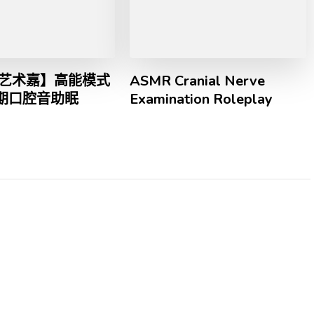
大艺术嘉】高能模式
ASMR Cranial Nerve
期口腔音助眠
Examination Roleplay