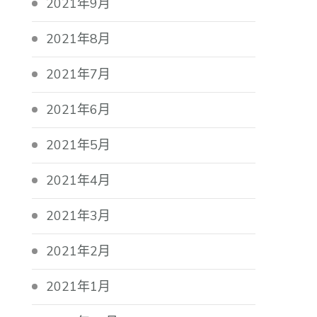
2021年9月
2021年8月
2021年7月
2021年6月
2021年5月
2021年4月
2021年3月
2021年2月
2021年1月